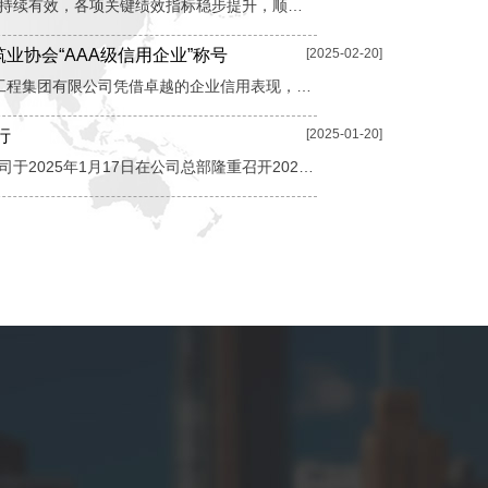
专家组经过三天严谨细致的审查后一致认为，公司管理体系运行持续有效，各项关键绩效指标稳步提升，顺利获得持续认证资格。 近日，中建西部（安徽）建设工程集团有限公司成功通过由权威认证机构进行的2025年度ISO管理体系监督审核...
协会“AAA级信用企业”称号
[2025-02-20]
诚信筑基铸精品 匠心赋能促发展 近日，中建西部（安徽）建设工程集团有限公司凭借卓越的企业信用表现，荣获安徽省建筑业协会颁发的“企业信用评级AAA级信用企业”证书。该荣誉是安徽省建筑业信用评价体系的最高等级...
行
[2025-01-20]
在辞旧迎新的美好时刻，中建西部（安徽）建设工程集团有限公司于2025年1月17日在公司总部隆重召开2024年度工作总结大会，全面回顾过去一年的辛勤耕耘与丰硕成果，共同展望2025年的宏伟蓝图。本次大会旨在表彰先进、总结经验、凝聚力量，为公司的持续发展注入新的活力。...