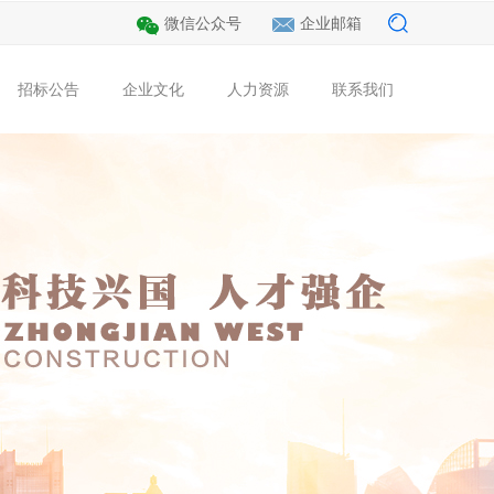
微信公众号
企业邮箱
招标公告
企业文化
人力资源
联系我们
程
公用
集团新闻
党的建设
装饰工程
海外工程
行业动态
招标公告
总经理致辞
园林绿化
企业核心价值观
人才招聘
财税新闻
公路工程
企业OA
联系我们
教育培训
文化理念
投诉建议
员工风采
视频中心