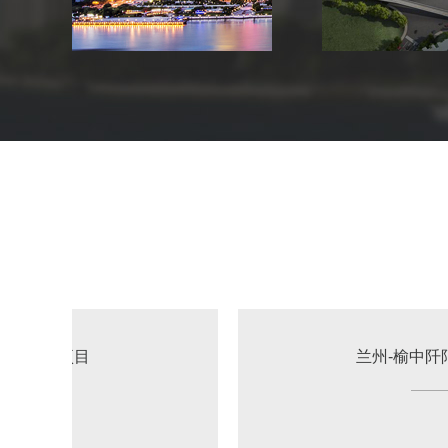
豪庭项目
兰州-榆中阡陌院