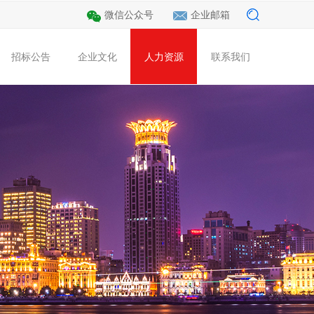
微信公众号
企业邮箱
招标公告
企业文化
人力资源
联系我们
程
公用
集团新闻
党的建设
装饰工程
海外工程
行业动态
招标公告
总经理致辞
园林绿化
企业核心价值观
人才招聘
财税新闻
公路工程
企业OA
联系我们
教育培训
文化理念
投诉建议
员工风采
视频中心