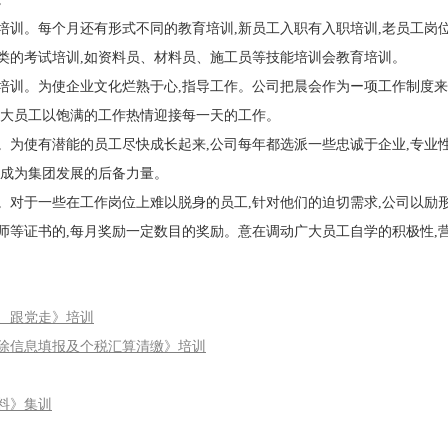
。每个月还有形式不同的教育培训,新员工入职有入职培训,老员工岗位
类的考试培训,如资料员、材料员、施工员等技能培训会教育培训。
。为使企业文化烂熟于心,指导工作。公司把晨会作为ー项工作制度来要
广大员工以饱满的工作热情迎接每一天的工作。
使有潜能的员工尽快成长起来,公司每年都选派一些忠诚于企业,专业性
之成为集团发展的后备力量。
于一些在工作岗位上难以脱身的员工,针对他们的迫切需求,公司以励形
师等证书的,每月奖励一定数目的奖励。意在调动广大员工自学的积极性,
、跟党走》培训
除信息填报及个税汇算清缴》培训
料》集训