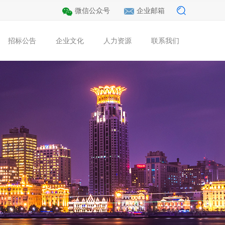
微信公众号
企业邮箱
招标公告
企业文化
人力资源
联系我们
程
公用
集团新闻
党的建设
装饰工程
海外工程
行业动态
招标公告
总经理致辞
园林绿化
企业核心价值观
人才招聘
财税新闻
公路工程
企业OA
联系我们
教育培训
文化理念
投诉建议
员工风采
视频中心